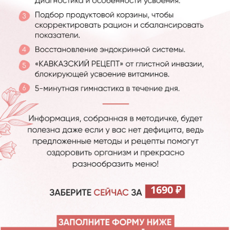
1690
₽
До окончания акции
0
0
0
0
0
0
0
:
:
:
ДНЕЙ
ЧАСОВ
МИНУТ
СЕКУНД