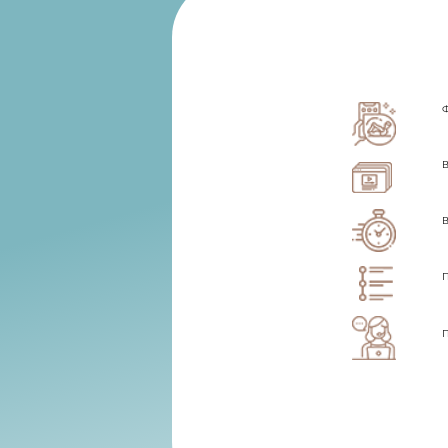
Ф
В
В
П
П