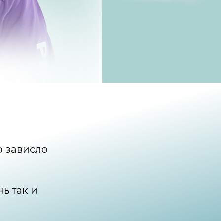
о зависло
ь так и