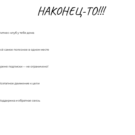
НАКОНЕЦ-ТО!!!
итнес-клуб у тебя дома
сё самое полезное в одном месте
ремя подписки — не ограничено!
оэтапное движение к цели
оддержка и обратная связь