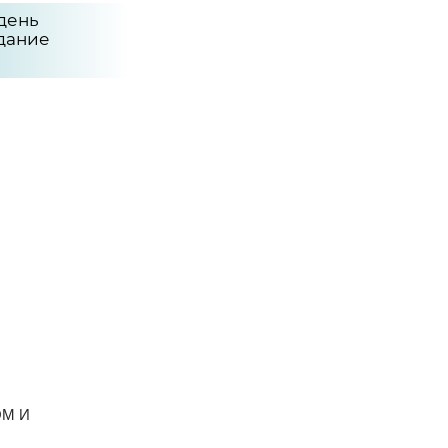
 день
дание
ОМ И