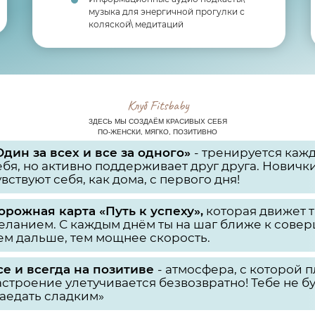
музыка для энергичной прогулки с
коляской\ медитаций
Клуб Fitsbaby
ЗДЕСЬ МЫ СОЗДАЁМ КРАСИВЫХ СЕБЯ
ПО-ЖЕНСКИ, МЯГКО, ПОЗИТИВНО
Один за всех и все за одного»
- тренируется каж
ебя, но активно поддерживает друг друга. Новичк
увствуют себя, как дома, с первого дня!
орожная карта «Путь к успеху»,
которая движет 
еланием. С каждым днём ты на шаг ближе к совер
ем дальше, тем мощнее скорость.
се и всегда на позитиве
- атмосфера, с которой 
астроение улетучивается безвозвратно! Тебе не бу
заедать сладким»