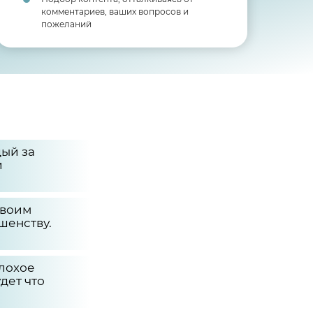
комментариев, ваших вопросов и
пожеланий
дый за
и
твоим
шенству.
плохое
дет что