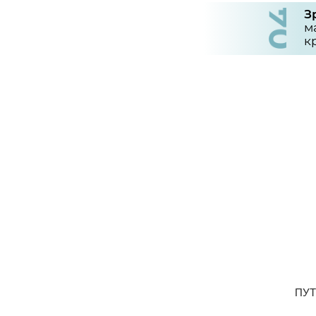
З
м
к
ПУТ