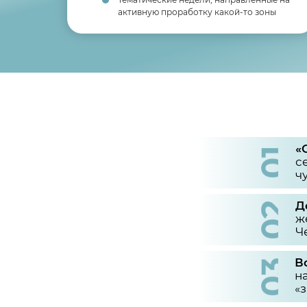
активную проработку какой-то зоны
«
с
ч
Д
ж
Ч
В
н
«