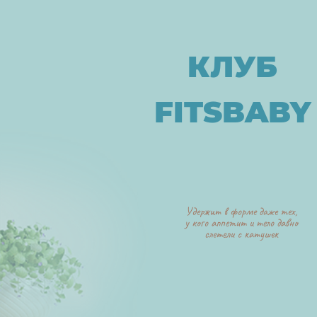
КЛУБ
FITSBABY
Удержит в форме даже тех,
у кого аппетит и тело давно
слетели с катушек