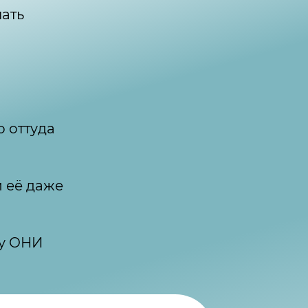
ать
о оттуда
 её даже
му ОНИ