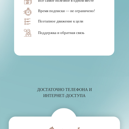
занятий на 12 часов
Тематические недели, направленные на активную
проработку какой-то зоны
Постоянно в доступе
3-5 видео с тренировками на всё тело для
самостоятельной проработки
1-2 лекции про питание, восстановление
женского организма, комментарии
Информационные аудио подкасты\ музыка для
энергичной прогулки с коляской\ медитаций
Каждые 2 недели
30-40% новых видео для самостоятельной
тренировки, новые лекции, музыка, сторис
Возвращение наиболее популярного по просмотрам