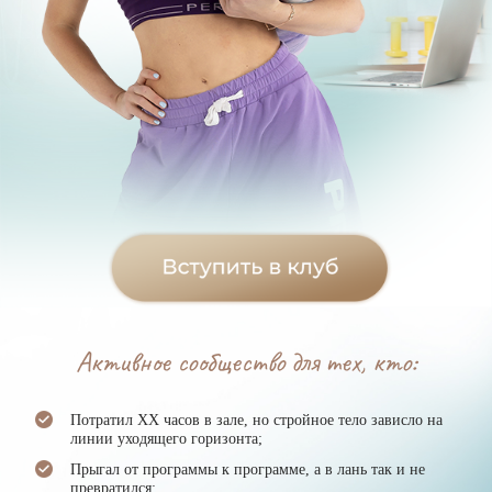
Активное сообщество для тех, кто:
Потратил XX часов в зале, но стройное тело зависло на
линии уходящего горизонта;
Прыгал от программы к программе, а в лань так и не
превратился;
Выбирая долго между тренировкой и поспать решает всё
же покушать;
Для ежедневных усилий требует не только пряников, но и
огонька;
Входил в разные фитнес-группы, но ничего оттуда так и
не зашло;
Потерял в себе Женщину и не может найти её даже с
фонариком;
Пробовал мои курсы на вкус и знает, к чему ОНИ
приводят!