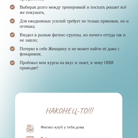
НАКОНЕЦ-ТО!!!
Фитнес-клуб у тебя дома
Всё самое полезное в одном месте
Время подписки — не ограничено!
Поэтапное движение к цели
Поддержка и обратная связь
ДОСТАТОЧНО ТЕЛЕФОНА И
ИНТЕРНЕТ-ДОСТУПА
Фишка клуба
3 онлайн-тренировки в неделю по 40 минут, будто
вы посещаете фитнес-зал
Выбор времени начала и запись эксклюзивных