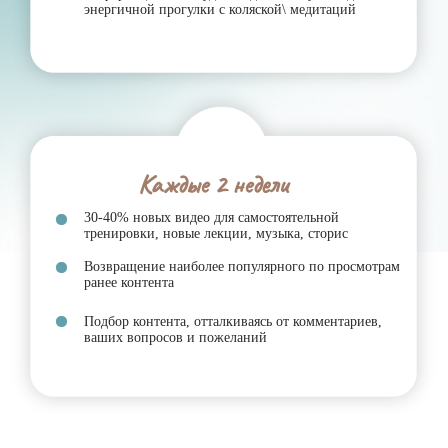
Зря ни минуты!
Всего за 10-30 минут тренировки в
день максимум омолаживающей пользы и акцент на
создание красивого женского тела.
Один шаг каждый день -
и ты быстро окажешься
на пьедестале!
ПОСЛЕ ПОДПИСКИ ТЕБЕ ОТКРОЕТСЯ
ДВЕРЬ К НОВОЙ СЕБЕ!
Доступ к личному кабинету для просмотра
информации, выставления личных целей,
отслеживания результатов в геймификации.
Эффективные авторские тренировки специально для
Женщин для быстрого и безопасного улучшения
здоровья и тела.
Живые трансляции и записи эфиров от экспертов в
сферах оздоровления, омоложения, питания и
красоты.