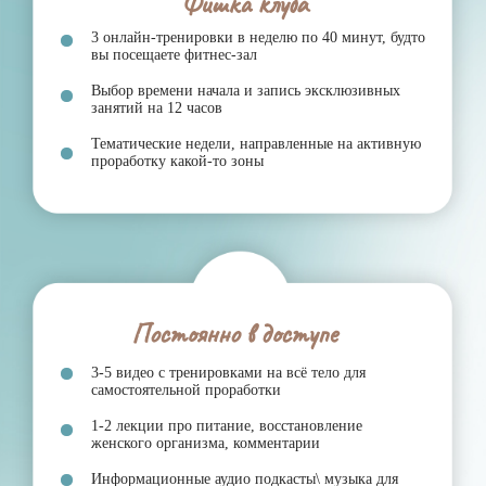
ранее контента
Подбор контента, отталкиваясь от комментариев,
ваших вопросов и пожеланий
Клуб Fitsbaby
ЗДЕСЬ МЫ СОЗДАЁМ КРАСИВЫХ СЕБЯ
ПО-ЖЕНСКИ, МЯГКО, ПОЗИТИВНО
«Один за всех и все за одного»
- тренируется каждый
за себя, но активно поддерживает друг друга. Новички
чувствуют себя, как дома, с первого дня!
Дорожная карта «Путь к успеху»,
которая движет
твоим желанием. С каждым днём ты на шаг ближе к
совершенству. Чем дальше, тем мощнее скорость.
Все и всегда на позитиве
- атмосфера, с которой
плохое настроение улетучивается безвозвратно! Тебе
не будет что «заедать сладким»