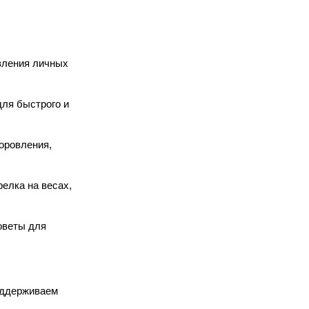
вления личных
ля быстрого и
оровления,
релка на весах,
оветы для
оддерживаем