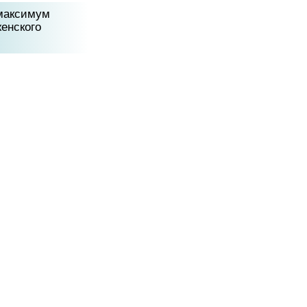
 максимум
енского