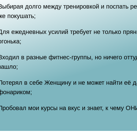
Выбирая долго между тренировкой и поспать р
же покушать;
Для ежедневных усилий требует не только прян
огонька;
Входил в разные фитнес-группы, но ничего оттуд
зашло;
Потерял в себе Женщину и не может найти её д
фонариком;
Пробовал мои курсы на вкус и знает, к чему ОН