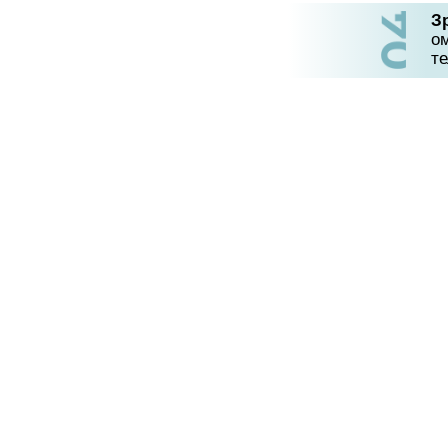
З
о
те