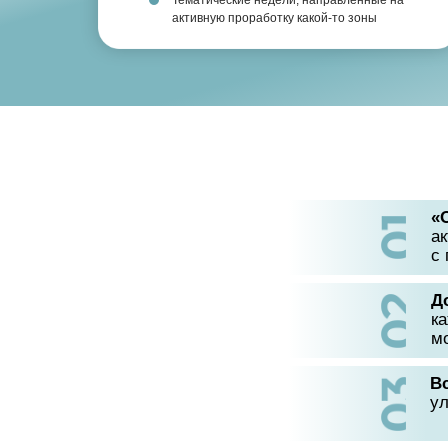
Тематические недели, направленные на
активную проработку какой-то зоны
«
ак
с 
Д
к
м
Вс
ул