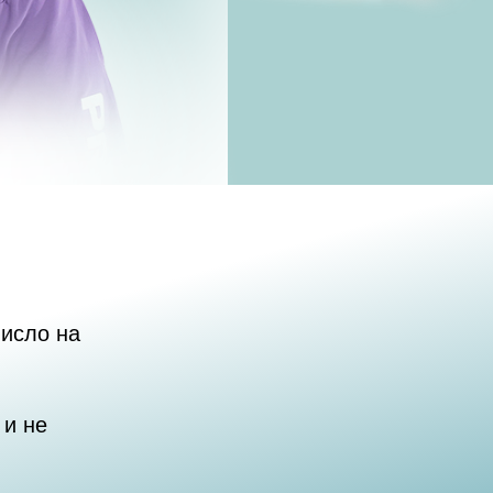
висло на
 и не