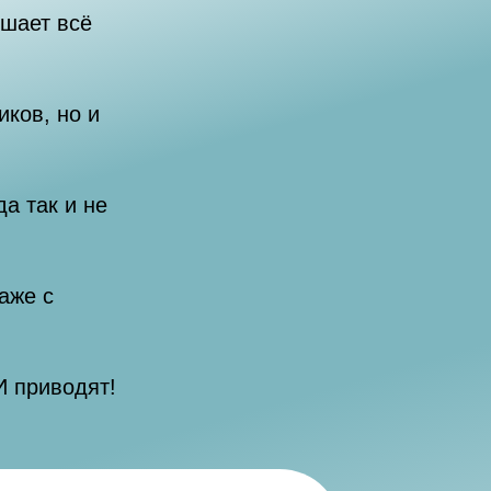
ешает всё
иков, но и
а так и не
аже с
И приводят!